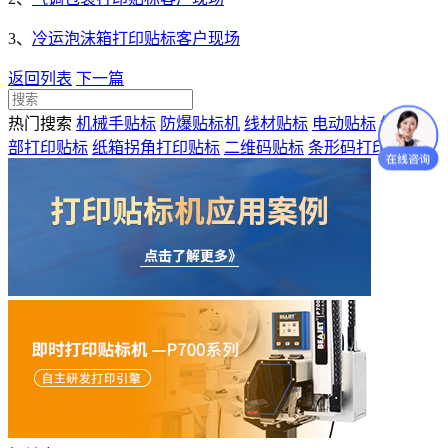
3、
冷运泡沫箱打印贴标客户现场
返回列表
下一篇
热门搜索
机械手贴标
防爆贴标机
线材贴标
电动贴标
纸盒顶
部打印贴标
纸箱拐角打印贴标
二维码贴标
条形码打印贴标