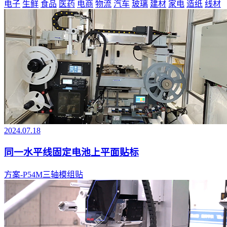
电子
生鲜
食品
医药
电商
物流
汽车
玻璃
建材
家电
造纸
线材
2024.07.18
同一水平线固定电池上平面贴标
方案-P54M三轴模组贴