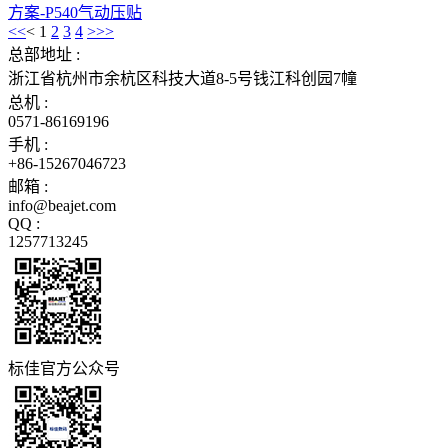
方案-P540气动压贴
<<
<
1
2
3
4
>
>>
总部地址 :
浙江省杭州市余杭区科技大道8-5号钱江科创园7幢
总机 :
0571-86169196
手机 :
+86-15267046723
邮箱 :
info@beajet.com
QQ :
1257713245
标佳官方公众号