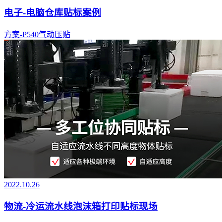
电子-电脑仓库贴标案例
方案-P540气动压贴
2022.10.26
物流-冷运流水线泡沫箱打印贴标现场