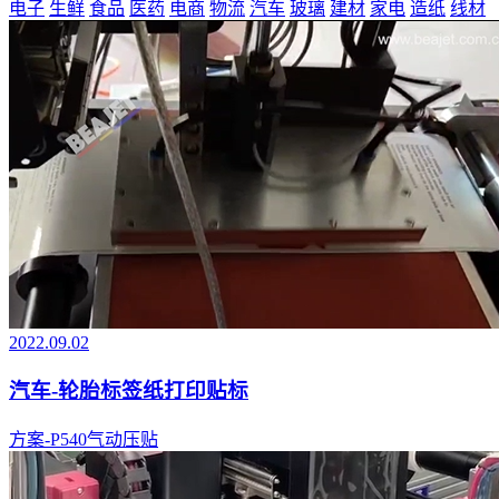
电子
生鲜
食品
医药
电商
物流
汽车
玻璃
建材
家电
造纸
线材
2022.09.02
汽车-轮胎标签纸打印贴标
方案-P540气动压贴