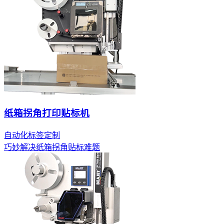
纸箱拐角打印贴标机
自动化标签定制
巧妙解决纸箱拐角贴标难题