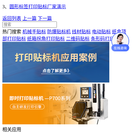
3、
圆形标签打印贴标厂家演示
返回列表
上一篇
下一篇
热门搜索
机械手贴标
防爆贴标机
线材贴标
电动贴标
纸盒顶
部打印贴标
纸箱拐角打印贴标
二维码贴标
条形码打印贴标
相关应用