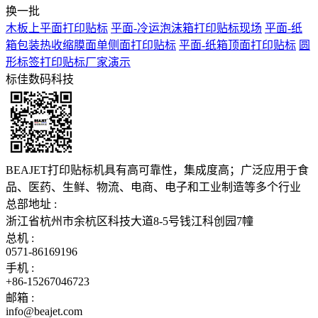
换一批
木板上平面打印贴标
平面-冷运泡沫箱打印贴标现场
平面-纸
箱包装热收缩膜面单侧面打印贴标
平面-纸箱顶面打印贴标
圆
形标签打印贴标厂家演示
标佳数码科技
BEAJET打印贴标机具有高可靠性，集成度高；广泛应用于食
品、医药、生鲜、物流、电商、电子和工业制造等多个行业
总部地址 :
浙江省杭州市余杭区科技大道8-5号钱江科创园7幢
总机 :
0571-86169196
手机 :
+86-15267046723
邮箱 :
info@beajet.com