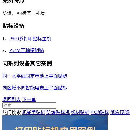
案例特点
防爆、A4标签、视觉
贴标设备
1、
P500系打印贴标主机
2、
P54M三轴模组贴
同系列设备其它案例
同一水平线固定电池上平面贴标
同区域不同智能电表上平面贴标
返回列表
下一篇
热门搜索
机械手贴标
防爆贴标机
线材贴标
电动贴标
纸盒顶部