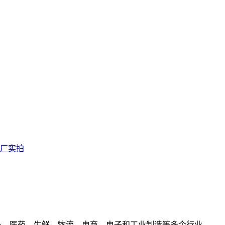
厂实拍
食品、医药、生鲜、物流、电商、电子和工业制造等多个行业