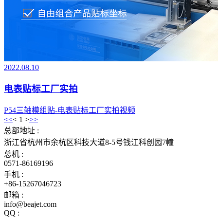
2022.08.10
电表贴标工厂实拍
P54三轴模组贴-电表贴标工厂实拍视频
<<
<
1
>
>>
总部地址 :
浙江省杭州市余杭区科技大道8-5号钱江科创园7幢
总机 :
0571-86169196
手机 :
+86-15267046723
邮箱 :
info@beajet.com
QQ :