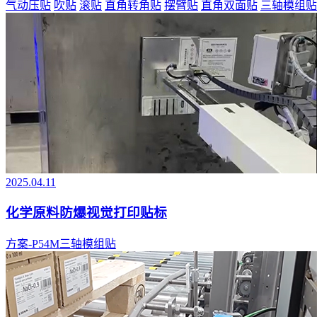
气动压贴
吹贴
滚贴
直角转角贴
摆臂贴
直角双面贴
三轴模组贴
2025.04.11
化学原料防爆视觉打印贴标
方案-P54M三轴模组贴