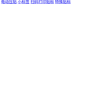
电动压贴
小标签
扫码打印贴标
特殊贴标