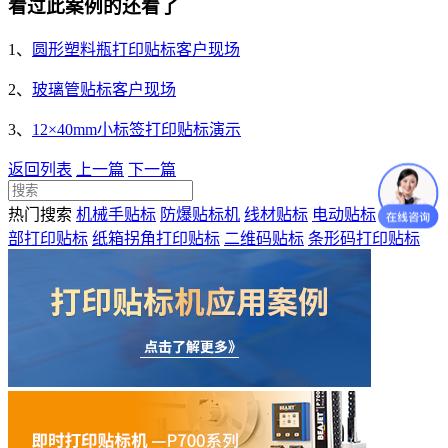
看过此案例的还看了
1、
圆形塑料瓶打印贴标客户现场
2、
玻璃管贴标客户现场
3、
12×40mm小标签打印贴标演示
返回列表
上一篇
下一篇
热门搜索
机械手贴标
防爆贴标机
线材贴标
电动贴标
纸盒顶
部打印贴标
纸箱拐角打印贴标
二维码贴标
条形码打印贴标