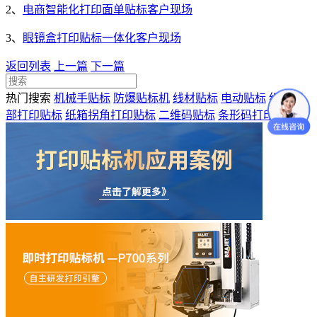
2、
电商智能化打印面单贴标客户现场
3、
眼镜盒打印贴标一体化客户现场
返回列表
上一篇
下一篇
热门搜索
机械手贴标
防爆贴标机
线材贴标
电动贴标
纸盒顶
部打印贴标
纸箱拐角打印贴标
二维码贴标
条形码打印贴标