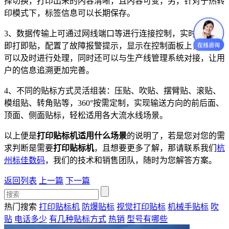
择切换，打印出来的内容清晰，且内容可变，另，针对于热转
印模式下，标签信息可以长期保存。
3、数据传输上可通过网线端口等进行连接控制，实时传输，
即打即贴，配置了故障报警提示，显示在控制面板上，让用户
可以及时进行处理，同时还可以与生产线管理系统对接，让用
户的信息追溯更加完善。
4、不同的贴标方式灵活组装：压贴、吹贴、摆臂贴、滚贴、
模组贴、转角贴等，360°按需定制，实现输送方向的前后面、
顶面、侧面贴标，轻松适用各大流水线场景。
以上便是
打印贴标机适用什么场景
的说明了，若是您对您的需
求判断是需要
打印贴标机
，且想要更多了解，那请联系我们
杭
州标佳数码
，我们的技术和销售团队，随时为您解答方案。
返回列表
上一篇
下一篇
热门搜索
打印贴标机
防爆贴标
视觉打印贴标
机械手贴标
吹
贴
电话多少
有几种贴标方式
热销
型号有哪些