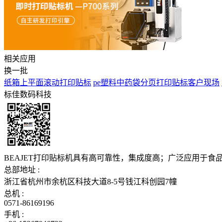
相关应用
换一批
纸箱上平面滚动打印贴标
pe塑料中药袋分页打印贴标客户现场
标佳数码科技
BEAJET打印贴标机具有高可靠性，集成度高；广泛应用于
总部地址 :
浙江省杭州市余杭区科技大道8-5号钱江科创园7幢
总机 :
0571-86169196
手机 :