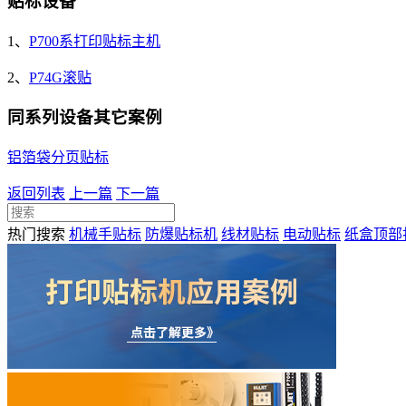
贴标设备
1、
P700系打印贴标主机
2、
P74G滚贴
同系列设备其它案例
铝箔袋分页贴标
返回列表
上一篇
下一篇
热门搜索
机械手贴标
防爆贴标机
线材贴标
电动贴标
纸盒顶部