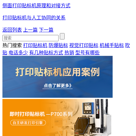
侧面打印贴标机原理和对接方式
打印贴标机与人工协同的关系
返回列表
上一篇
下一篇
热门搜索
打印贴标机
防爆贴标
视觉打印贴标
机械手贴标
吹
贴
电话多少
有几种贴标方式
热销
型号有哪些