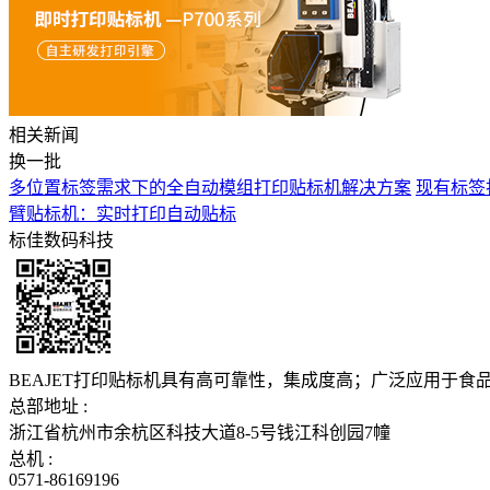
相关新闻
换一批
多位置标签需求下的全自动模组打印贴标机解决方案
现有标签
臂贴标机：实时打印自动贴标
标佳数码科技
BEAJET打印贴标机具有高可靠性，集成度高；广泛应用于
总部地址 :
浙江省杭州市余杭区科技大道8-5号钱江科创园7幢
总机 :
0571-86169196