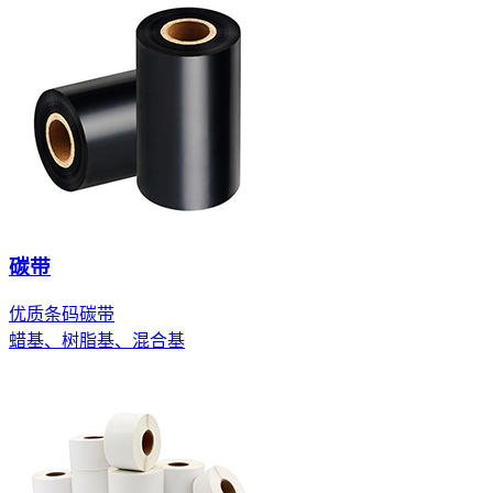
碳带
优质条码碳带
蜡基、树脂基、混合基