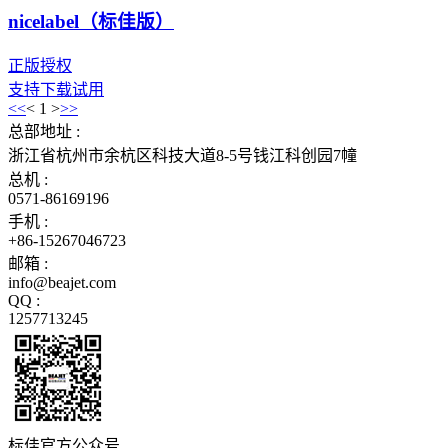
nicelabel（标佳版）
正版授权
支持下载试用
<<
<
1
>
>>
总部地址 :
浙江省杭州市余杭区科技大道8-5号钱江科创园7幢
总机 :
0571-86169196
手机 :
+86-15267046723
邮箱 :
info@beajet.com
QQ :
1257713245
标佳官方公众号