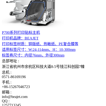
P700系列打印贴标主机
打印机品牌：BEAJET
打印标签材质：铜版纸、热敏纸、PE复合膜等
适用标签尺寸：W:24-114mm、H：10-300mm
标签卷尺寸：内径76mm，外径300mm
总部地址 :
浙江省杭州市余杭区科技大道8-5号钱江科创园7幢
总机 :
0571-86169196
手机 :
+86-15267046723
邮箱 :
info@beajet.com
QQ :
1257713245